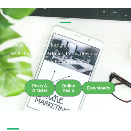
Integrative Therapies Resources
Learn more about Integrative Therapies and about
WOOT with our Articles, Posts, Downloads, Online
Radio and more.
Posts &
Online
Downloads
Articles
Radio